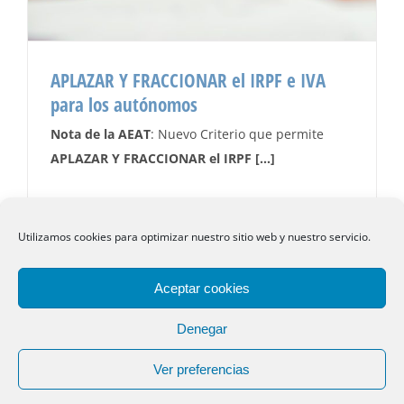
APLAZAR Y FRACCIONAR el IRPF e IVA
para los autónomos
Nota de la AEAT
: Nuevo Criterio que permite
APLAZAR Y FRACCIONAR el IRPF e IVA para los
APLAZAR Y FRACCIONAR el IRPF […]
autónomos
Autónomos
Utilizamos cookies para optimizar nuestro sitio web y nuestro servicio.
Aceptar cookies
Copyright 2017 -
2026 Asturias Asesores
Aviso Legal
|
Política de Privacidad
|
Política de Cookies
|
Denegar
sustanciagris
Ver preferencias
Facebook
Instagram
Linkedin
Rss
Email