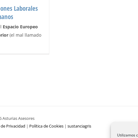
iones Laborales
manos
el
Espacio Europeo
rior
(el mal llamado
 Laborales y Recursos
anos
icias
6 Asturias Asesores
a de Privacidad
|
Política de Cookies
|
sustanciagris
Utilizamos c