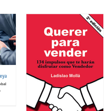
leya
obal
o