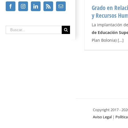
Facebook
Instagram
Linkedin
Rss
Email
Grado en Relac
y Recursos Hu
La implantación d
Buscar
de Educación Supe
Plan Bolonia) […]
Grado en Relaciones
Hum
Not
Copyright 2017 -
202
Aviso Legal
|
Polític