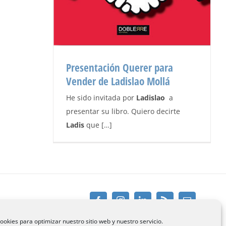
Presentación Querer para
Vender de Ladislao Mollá
He sido invitada por
Ladislao
a
presentar su libro. Quiero decirte
Ladis
que […]
Presentación Querer para Vender de
Ladislao Mollá
Blog de Ana Cancelas
Facebook
Instagram
Linkedin
Rss
Email
ookies para optimizar nuestro sitio web y nuestro servicio.