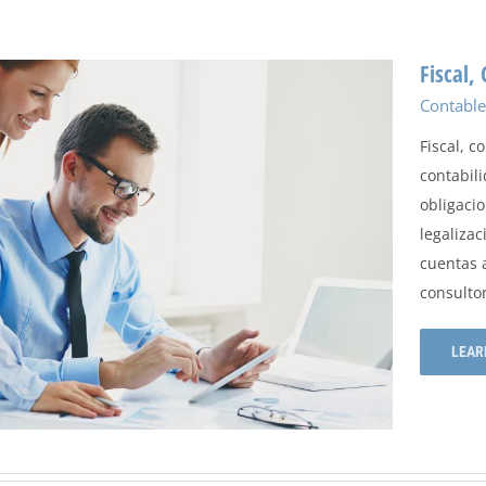
Fiscal,
Contable
Fiscal, 
contabil
obligacio
legalizac
cuentas a
consultor
LEAR