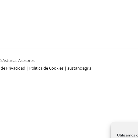
Fiscal, Contable, Financiero
Contable
6 Asturias Asesores
a de Privacidad
|
Política de Cookies
|
sustanciagris
Utilizamos c