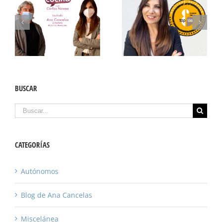
BUSCAR
Candidata TOP 100
Ana Cancelas en
MUJERES LÍDERES DE
«Oído Cocina»
ESPAÑA
Buscar
CATEGORÍAS
Autónomos
Blog de Ana Cancelas
Miscelánea