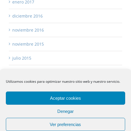
enero 2017
diciembre 2016
noviembre 2016
noviembre 2015
julio 2015
Utilizamos cookies para optimizar nuestro sitio web y nuestro servicio.
Aceptar cookies
Copyright 2017 -
2026 Asturias Asesores
Aviso Legal
|
Política de Privacidad
|
Política de Cookies
|
Denegar
sustanciagris
Ver preferencias
Facebook
Instagram
Linkedin
Rss
Email