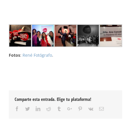
Fotos
:
René Fotógrafo
.
Comparte esta entrada. Elige tu plataforma!
Facebook
Twitter
Linkedin
Reddit
Tumblr
Google+
Pinterest
Vk
Email