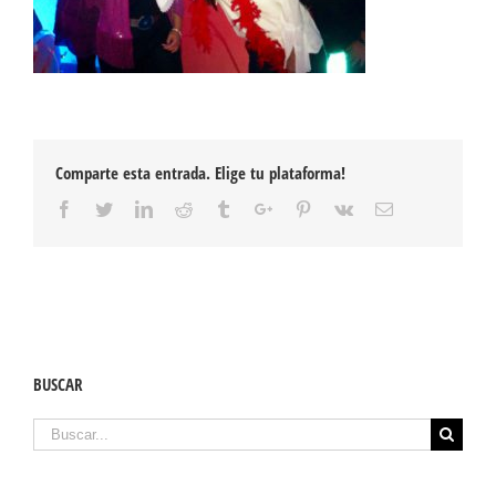
Comparte esta entrada. Elige tu plataforma!
Facebook
Twitter
Linkedin
Reddit
Tumblr
Google+
Pinterest
Vk
Email
BUSCAR
Buscar