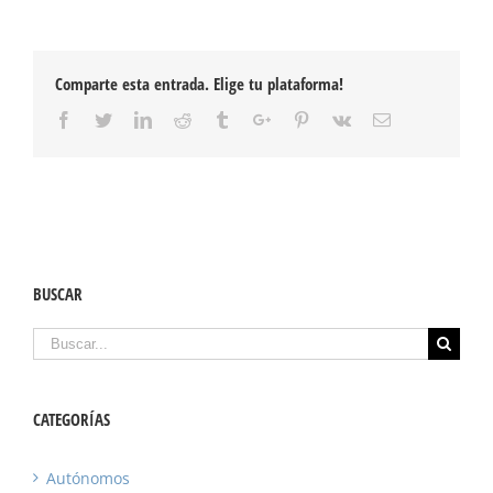
Comparte esta entrada. Elige tu plataforma!
Facebook
Twitter
Linkedin
Reddit
Tumblr
Google+
Pinterest
Vk
Email
BUSCAR
Buscar
CATEGORÍAS
Autónomos