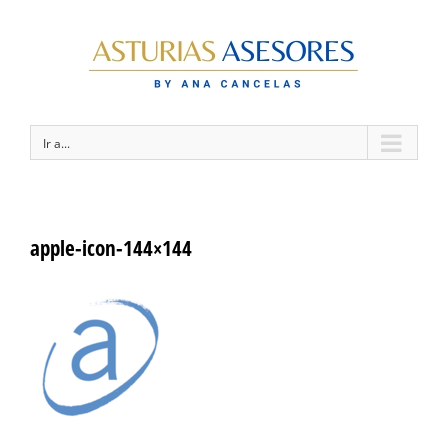
Ir a...
apple-icon-144×144