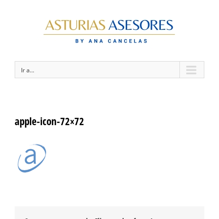
Ir a...
apple-icon-72×72