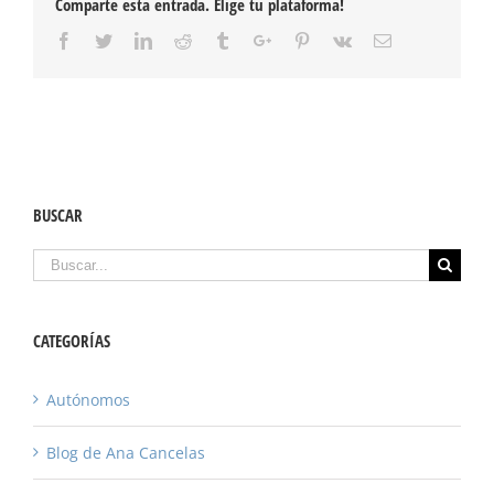
Comparte esta entrada. Elige tu plataforma!
Facebook
Twitter
Linkedin
Reddit
Tumblr
Google+
Pinterest
Vk
Email
BUSCAR
Buscar
CATEGORÍAS
Autónomos
Blog de Ana Cancelas