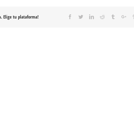
. Elige tu plataforma!
Facebook
Twitter
Linkedin
Reddit
Tumblr
Goo