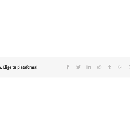
. Elige tu plataforma!
Facebook
Twitter
Linkedin
Reddit
Tumblr
Goo