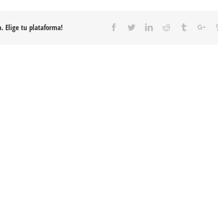
. Elige tu plataforma!
Facebook
Twitter
Linkedin
Reddit
Tumblr
Goo