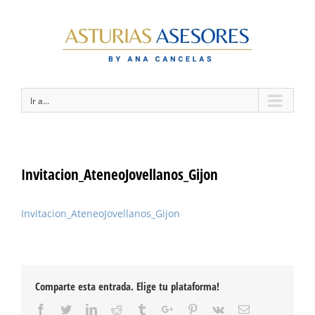
Ir a...
Invitacion_AteneoJovellanos_Gijon
Invitacion_AteneoJovellanos_Gijon
Comparte esta entrada. Elige tu plataforma!
Facebook
Twitter
Linkedin
Reddit
Tumblr
Google+
Pinterest
Vk
Email