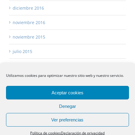
diciembre 2016
noviembre 2016
noviembre 2015
julio 2015
Utilizamos cookies para optimizar nuestro sitio web y nuestro servicio.
Aceptar cookies
Copyright 2017 -
2026 Asturias Asesores
Aviso Legal
|
Política de Privacidad
|
Política de Cookies
|
Denegar
sustanciagris
Ver preferencias
Facebook
Instagram
Linkedin
Rss
Email
Política de cookies
Declaración de privacidad